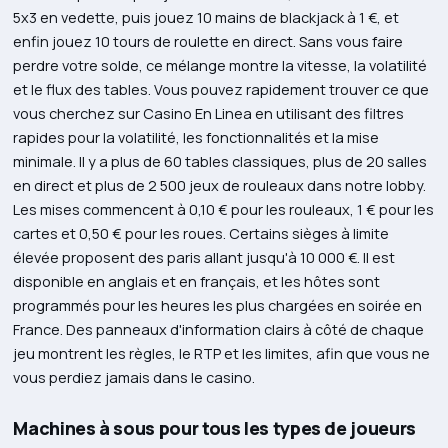
5x3 en vedette, puis jouez 10 mains de blackjack à 1 €, et
enfin jouez 10 tours de roulette en direct. Sans vous faire
perdre votre solde, ce mélange montre la vitesse, la volatilité
et le flux des tables. Vous pouvez rapidement trouver ce que
vous cherchez sur Casino En Linea en utilisant des filtres
rapides pour la volatilité, les fonctionnalités et la mise
minimale. Il y a plus de 60 tables classiques, plus de 20 salles
en direct et plus de 2 500 jeux de rouleaux dans notre lobby.
Les mises commencent à 0,10 € pour les rouleaux, 1 € pour les
cartes et 0,50 € pour les roues. Certains sièges à limite
élevée proposent des paris allant jusqu'à 10 000 €. Il est
disponible en anglais et en français, et les hôtes sont
programmés pour les heures les plus chargées en soirée en
France. Des panneaux d'information clairs à côté de chaque
jeu montrent les règles, le RTP et les limites, afin que vous ne
vous perdiez jamais dans le casino.
Machines à sous pour tous les types de joueurs