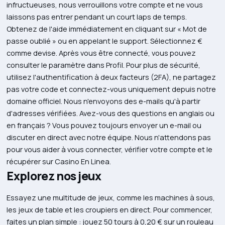
infructueuses, nous verrouillons votre compte et ne vous
laissons pas entrer pendant un court laps de temps.
Obtenez de l'aide immédiatement en cliquant sur « Mot de
passe oublié » ou en appelant le support. Sélectionnez €
comme devise. Après vous être connecté, vous pouvez
consulter le paramètre dans Profil. Pour plus de sécurité,
utilisez l'authentification à deux facteurs (2FA), ne partagez
pas votre code et connectez-vous uniquement depuis notre
domaine officiel. Nous n'envoyons des e-mails qu'à partir
d'adresses vérifiées. Avez-vous des questions en anglais ou
en français ? Vous pouvez toujours envoyer un e-mail ou
discuter en direct avec notre équipe. Nous n'attendons pas
pour vous aider à vous connecter, vérifier votre compte et le
récupérer sur Casino En Linea.
Explorez nos jeux
Essayez une multitude de jeux, comme les machines à sous,
les jeux de table et les croupiers en direct. Pour commencer,
faites un plan simple : jouez 50 tours à 0,20 € sur un rouleau