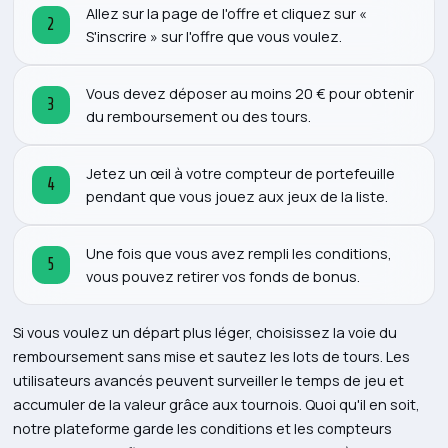
Allez sur la page de l'offre et cliquez sur «
S'inscrire » sur l'offre que vous voulez.
Vous devez déposer au moins 20 € pour obtenir
du remboursement ou des tours.
Jetez un œil à votre compteur de portefeuille
pendant que vous jouez aux jeux de la liste.
Une fois que vous avez rempli les conditions,
vous pouvez retirer vos fonds de bonus.
Si vous voulez un départ plus léger, choisissez la voie du
remboursement sans mise et sautez les lots de tours. Les
utilisateurs avancés peuvent surveiller le temps de jeu et
accumuler de la valeur grâce aux tournois. Quoi qu'il en soit,
notre plateforme garde les conditions et les compteurs