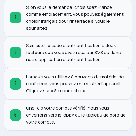
Si on vous le demande, choisissez France
comme emplacement. Vous pouvez également
choisir français pour l'interface si vous le
souhaitez.
Saisissez le code d'authentification à deux
facteurs que vous avez reçu par SMS ou dans
notre application d'authentification.
Lorsque vous utilisez à nouveau du matériel de
confiance, vous pouvez enregistrer l'appareil.
Cliquez sur « Se connecter ».
Une fois votre compte vérifié, nous vous
enverrons vers le lobby ou le tableau de bord de
votre compte.