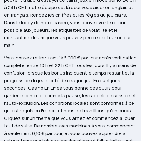
à 23 h CET, notre équipe est là pour vous aider en anglais et
en français. Rendez les chiffres et les règles du jeu clairs.
Dans le lobby de notre casino, vous pouvez voir le retour
possible aux joueurs, les étiquettes de volatilité et le
montant maximum que vous pouvez perdre par tour ou par
main.
Vous pouvez retirer jusqu'à 5 000 € par jour après vérification
complète, entre 10 h et 22 h CET tous les jours. Il y a moins de
confusion lorsque les bonus indiquent le temps restant et la
progression du jeu à côté de chaque jeu. En quelques
secondes, Casino En Linea vous donne des outils pour
garder le contrôle, comme la pause, les rappels de session et
l'auto-exclusion. Les conditions locales sont conformes à ce
qui est requis en France, et nous ne travaillons qu'en euros.
Cliquez sur un thème que vous aimez et commencez à jouer
tout de suite. De nombreuses machines à sous commencent
à seulement 0,10 € par tour, et vous pouvez apprendre à
votre rythme aux tables avec des places à faible limite. Il est