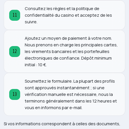
Consultez les règles et la politique de
confidentialité du casino et acceptez de les
suivre.
Ajoutez un moyen de paiement à votre nom.
Nous prenons en charge les principales cartes,
les virements bancaires et les portefeuilles
électroniques de confiance. Dépôt minimum
initial : 10 €.
Soumettez le formulaire. La plupart des profils
sont approuvés instantanément ; si une
vérification manuelle est nécessaire, nous la
terminons généralement dans les 12 heures et
vous en informons par e-mail.
Si vos informations correspondent à celles des documents,