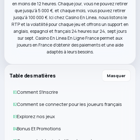
en moins de 12 heures. Chaque jour, vous ne pouvez retirer
que jusqu'à 5 000 €, et chaque mois, vous pouvez retirer
jusqu'à 100 000 €. Ici chez Casino En Linea, nous listons le
RTP et la volatilité pour chaque jeu et offrons un support en
anglais, espagnol et français 24 heures sur 24, sept jours
sur sept. Casino En Linea En Ligne France permet aux
joueurs en France d'obtenir des paiements et une aide
adaptés à leurs besoins.
Table des matières
Masquer
Comment S'Inscrire
01
Comment se connecter pour les joueurs français
02
Explorez nos jeux
03
Bonus Et Promotions
04