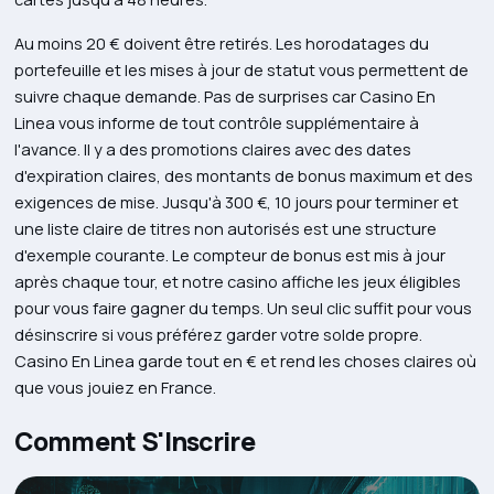
Au moins 20 € doivent être retirés. Les horodatages du
portefeuille et les mises à jour de statut vous permettent de
suivre chaque demande. Pas de surprises car Casino En
Linea vous informe de tout contrôle supplémentaire à
l'avance. Il y a des promotions claires avec des dates
d'expiration claires, des montants de bonus maximum et des
exigences de mise. Jusqu'à 300 €, 10 jours pour terminer et
une liste claire de titres non autorisés est une structure
d'exemple courante. Le compteur de bonus est mis à jour
après chaque tour, et notre casino affiche les jeux éligibles
pour vous faire gagner du temps. Un seul clic suffit pour vous
désinscrire si vous préférez garder votre solde propre.
Casino En Linea garde tout en € et rend les choses claires où
que vous jouiez en France.
Comment S'Inscrire